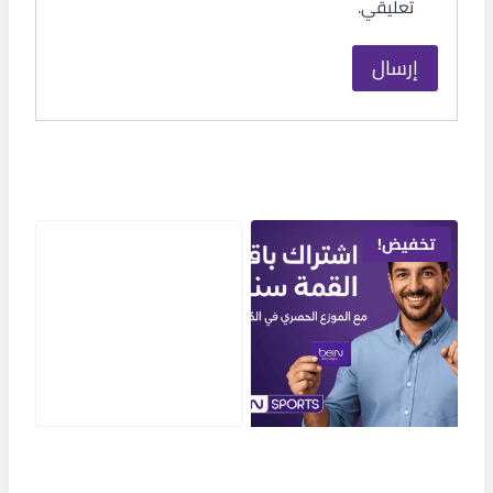
تعليقي.
منتجات ذات صلة
تخفيض!
باقة معاً Together
29,000
د.ك
اشتراك باقة القمة