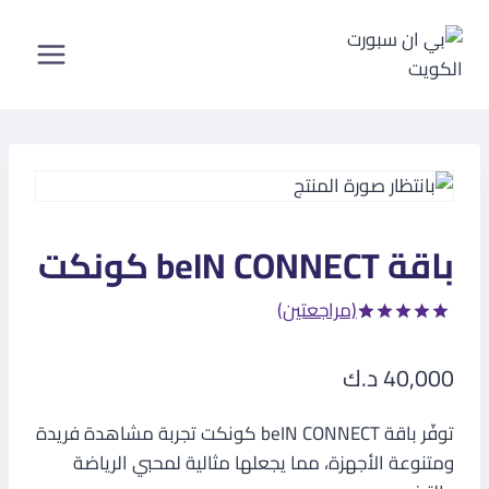
لتجاوز
لى
لمحتوى
باقة beIN CONNECT كونكت
(مراجعتين)
تم التقييم
2
بـ
5.00
من
40,000
د.ك
5 بناءً على
تقييم
من
العملاء
توفّر باقة beIN CONNECT كونكت تجربة مشاهدة فريدة
ومتنوعة الأجهزة، مما يجعلها مثالية لمحبي الرياضة