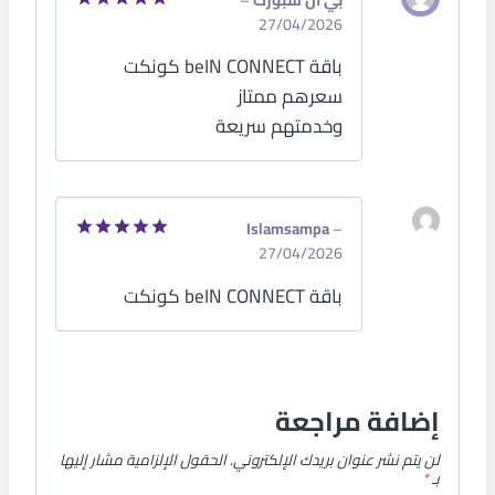
بي ان سبورت
–
27/04/2026
تم التقييم
5
من 5
باقة beIN CONNECT كونكت
سعرهم ممتاز
وخدمتهم سريعة
Islamsampa
–
27/04/2026
تم التقييم
5
من 5
باقة beIN CONNECT كونكت
إضافة مراجعة
لن يتم نشر عنوان بريدك الإلكتروني.
الحقول الإلزامية مشار إليها
بـ
*