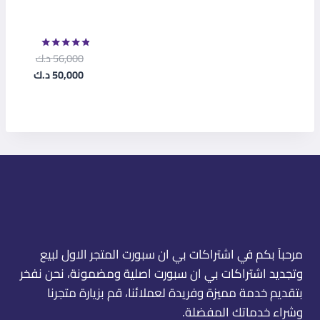
الحصري بي ان
سبورت الكويت
56,000
د.ك
تم التقييم
4.75
السعر
50,000
د.ك
من 5
السعر
الأصلي
هو:
الحالي
هو:
56,000 د.ك.
50,000 د.ك.
مرحباً بكم في اشتراكات بي ان سبورت المتجر الاول لبيع
وتجديد اشتراكات بي ان سبورت اصلية ومضمونة، نحن نفخر
بتقديم خدمة مميزة وفريدة لعملائنا، قم بزيارة متجرنا
وشراء خدماتك المفضلة.