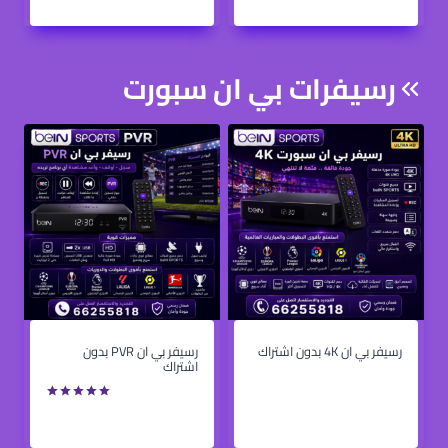
رسيفر بي ان 4K بدون اشتراك
رسيفر بي ان PVR بدون
د
.
د
.
اشتراك
.
ك
.
ك
ك
.
ك
.
.
.
تم التقييم
بـ
5.00
من
5 بناءً على
تقييم
عميل واحد
اتصل بنا
هل لديك أية استفسارات أو استفسارات تود معالجتها؟
ترغب في مزيد من المعلومات حول خدماتنا؟ لا تتردد في
الاتصال بفريق الدعم الفني لدينا. نحن هنا لنقدم لك
المساعدة والدعم بكل سرور.