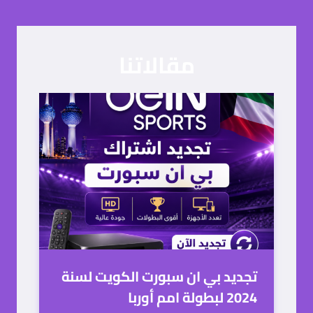
تجديد بي ان سبورت الكويت لسنة
2024 لبطولة امم أوربا
توقعات وتحليلات لبطولة أمم