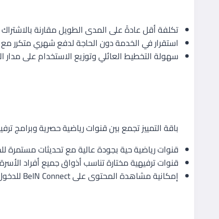
مزايا الاشتراك السنوي مقابل الشه
تكلفة أقل عادةً على المدى الطويل مقارنة بالاشتراك 
استقرار في الخدمة دون الحاجة لدفع شهري متكرر مع ا
سهولة التخطيط العائلي وتوزيع الاستخدام على مدار ال
1. باقة التمييز – التفاصيل والمزايا
محتوى القنوات الرياضية والترفيهي
باقة التمييز تجمع بين قنوات رياضية حصرية وبرامج ترف
قنوات رياضية حية بجودة عالية مع تحديثات مستمرة للم
قنوات ترفيهية مختارة تناسب أذواق جميع أفراد الأسرة،
إمكانية مشاهدة المحتوى على BeIN Connect للدخول من خارج جهاز الاستقبال، بما في ذلك المشاهدة عبر الأجهزة المتنقلة.
جودة البث والدعم الفني