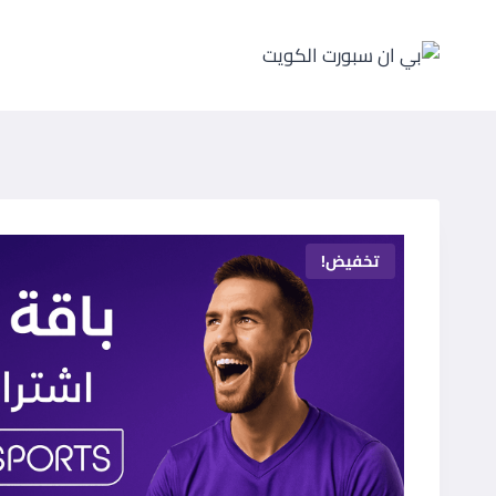
لتجاوز
لى
لمحتوى
تخفيض!