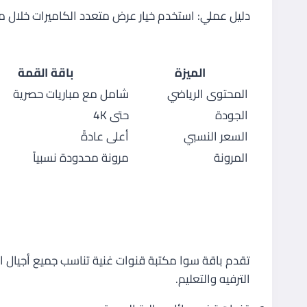
دليل عملي: استخدم خيار عرض متعدد الكاميرات خلال مب
مقارنة السعر والفائدة مع باقة التمي
الميزة
باقة القمة
المحتوى الرياضي
شامل مع مباريات حصرية
الجودة
حتى 4K
السعر النسبي
أعلى عادةً
المرونة
مرونة محدودة نسبياً
3. باقة سوا – الترفيه العائلي المتكامل
مجموعة القنوات العائلية والمتنوع
تقدم باقة سوا مكتبة قنوات غنية تناسب جميع أجيال
الترفيه والتعليم.