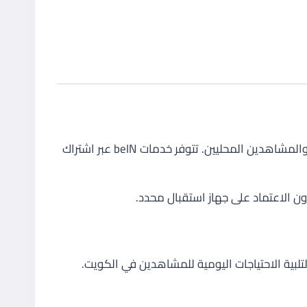
beIN هو الخيار الأساسي للمحتوى الرياضي والترفيهي في الكويت. يعزز وجوده عبر باقات وقنوات حية تلبي احتياجات الأسر والمشاهدين المحليين. تتوفر خدمات beIN عبر اشتراك
لبية الاحتياجات اليومية للمشاهدين في الكويت.