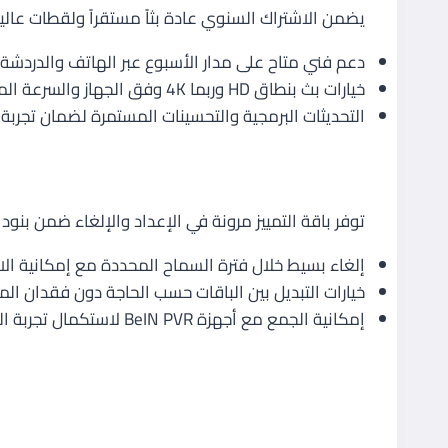
يضمن الاشتراك السنوي عادة بثاً مستقراً ولقطات ع
دعم فني متاح على مدار الأسبوع عبر الهاتف والدردشة وا
خيارات بث بنطاق HD وربما 4K وفق الجهاز والسرعة المتوفرة، مع توصيات للاستخدام الأمثل.
التحديثات البرمجية والتحسينات المستمرة لضمان تجرب
إمكانية الإلغاء والمرونة في الاستخ
توفر باقة التمييز مرونة في الإعداد والإلغاء ضمن بن
إلغاء بسيط خلال فترة السماح المحددة مع إمكانية ال
خيارات التبديل بين الباقات حسب الحاجة دون فقدان ال
إمكانية الجمع مع أجهزة BeIN PVR لاستكمال تجربة التسجيل والبث المباشر وتخزين العروض المفضلة.
2. باقة القمة – ماذا تقدم للمستخدم المتطلب
المزايا الأساسية لباقة القمة