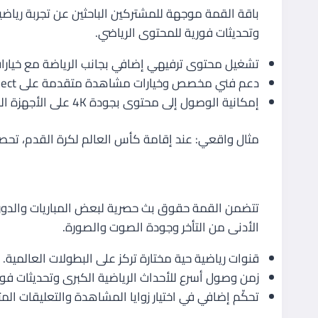
باقة القمة موجهة للمشتركين الباحثين عن تجربة رياضي
وتحديثات فورية للمحتوى الرياضي.
تشغيل محتوى ترفيهي إضافي بجانب الرياضة مع خيا
دعم فني مخصص وخيارات مشاهدة متقدمة على BeIN Connect.
إمكانية الوصول إلى محتوى بجودة 4K على الأجهزة المدعومة.
مثال واقعي: عند إقامة كأس العالم لكرة القدم، تحصل على بث حي للمباريات بجودة 4K وتغطية غرف التعليق
المزایا الحصرية للمباريات والدوريات
تتضمن القمة حقوق بث حصرية لبعض المباريات والدوري
الأدنى من التأخر وجودة الصوت والصورة.
قنوات رياضية حية مختارة تركز على البطولات العالمية.
زمن وصول أسرع للأحداث الرياضية الكبرى وتحديثات فور
تحكّم إضافي في اختيار زوايا المشاهدة والتعليقات المت