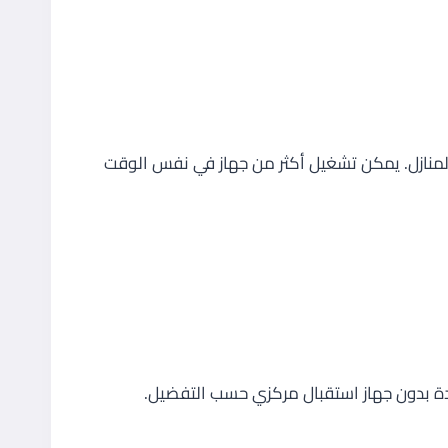
 مع أجهزة BeIN 4K وPVR وكذلك الأجهزة الشائعة في المنازل. يمكن تشغيل أكثر من جهاز في نفس الوقت
دة بدون جهاز استقبال مركزي حسب التفضيل.